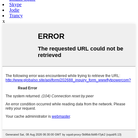
Skype
Jodie
Trancy
x