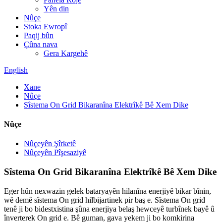
Yên din
Nûçe
Stoka Ewropî
Paqij bûn
Çûna nava
Gera Kargehê
English
Xane
Nûçe
Sîstema On Grid Bikaranîna Elektrîkê Bê Xem Dike
Nûçe
Nûçeyên Şîrketê
Nûçeyên Pîşesaziyê
Sîstema On Grid Bikaranîna Elektrîkê Bê Xem Dike
Eger hûn nexwazin gelek bataryayên hilanîna enerjiyê bikar bînin,
wê demê sîstema On grid hilbijartinek pir baş e. Sîstema On grid
tenê ji bo bidestxistina şûna enerjiya belaş hewceyê turbînek bayê û
înverterek On grid e. Bê guman, gava yekem ji bo komkirina