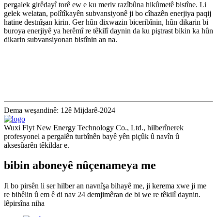
pergalek girêdayî torê ew e ku meriv razîbûna hikûmetê bistîne. Li
gelek welatan, polîtîkayên subvansiyonê ji bo cîhazên enerjiya paqij
hatine destnîşan kirin. Ger hûn dixwazin biceribînin, hûn dikarin bi
buroya enerjiyê ya herêmî re têkilî daynin da ku piştrast bikin ka hûn
dikarin subvansiyonan bistînin an na.
Dema weşandinê: 12ê Mijdarê-2024
Wuxi Flyt New Energy Technology Co., Ltd., hilberînerek
profesyonel a pergalên turbînên bayê yên piçûk û navîn û
aksesûarên têkildar e.
bibin aboneyê nûçenameya me
Ji bo pirsên li ser hilber an navnîşa bihayê me, ji kerema xwe ji me
re bihêlin û em ê di nav 24 demjimêran de bi we re têkilî daynin.
lêpirsîna niha