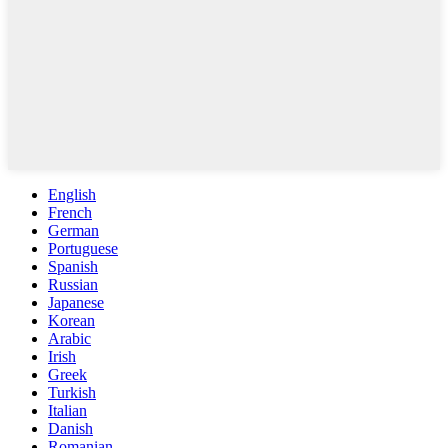
English
French
German
Portuguese
Spanish
Russian
Japanese
Korean
Arabic
Irish
Greek
Turkish
Italian
Danish
Romanian