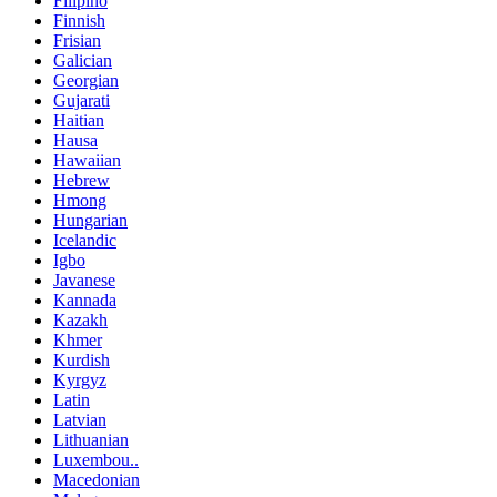
Filipino
Finnish
Frisian
Galician
Georgian
Gujarati
Haitian
Hausa
Hawaiian
Hebrew
Hmong
Hungarian
Icelandic
Igbo
Javanese
Kannada
Kazakh
Khmer
Kurdish
Kyrgyz
Latin
Latvian
Lithuanian
Luxembou..
Macedonian