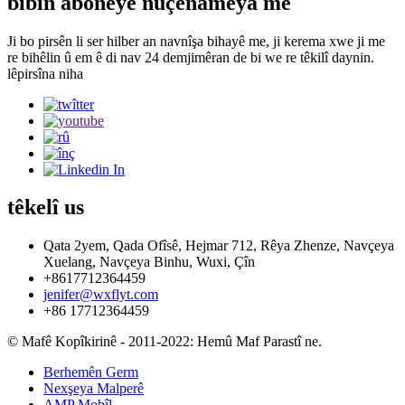
bibin aboneyê nûçenameya me
Ji bo pirsên li ser hilber an navnîşa bihayê me, ji kerema xwe ji me
re bihêlin û em ê di nav 24 demjimêran de bi we re têkilî daynin.
lêpirsîna niha
têkelî
us
Qata 2yem, Qada Ofîsê, Hejmar 712, Rêya Zhenze, Navçeya
Xuelang, Navçeya Binhu, Wuxi, Çîn
+8617712364459
jenifer@wxflyt.com
+86 17712364459
© Mafê Kopîkirinê - 2011-2022: Hemû Maf Parastî ne.
Berhemên Germ
Nexşeya Malperê
AMP Mobîl