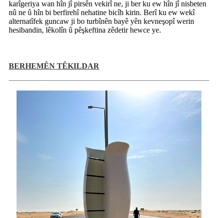
karîgeriya wan hîn jî pirsên vekirî ne, ji ber ku ew hîn jî nisbeten
nû ne û hîn bi berfirehî nehatine bicîh kirin. Berî ku ew wekî
alternatîfek guncaw ji bo turbînên bayê yên kevneşopî werin
hesibandin, lêkolîn û pêşkeftina zêdetir hewce ye.
BERHEMÊN TÊKILDAR