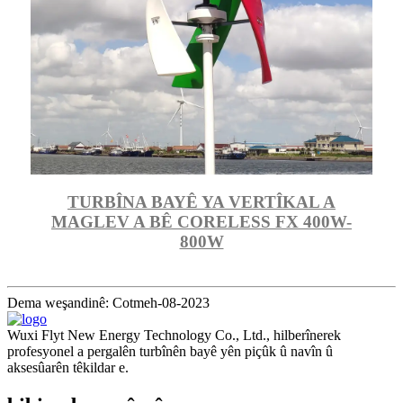
TURBÎNA BAYÊ YA VERTÎKAL A
MAGLEV A BÊ CORELESS FX 400W-
800W
Dema weşandinê: Cotmeh-08-2023
Wuxi Flyt New Energy Technology Co., Ltd., hilberînerek
profesyonel a pergalên turbînên bayê yên piçûk û navîn û
aksesûarên têkildar e.