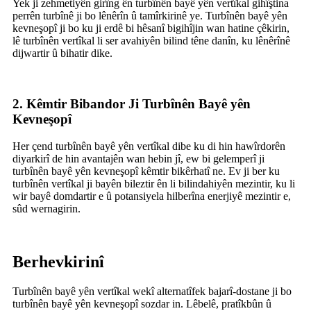
Yek ji zehmetiyên girîng ên turbînên bayê yên vertîkal gihîştina
perrên turbînê ji bo lênêrîn û tamîrkirinê ye. Turbînên bayê yên
kevneşopî ji bo ku ji erdê bi hêsanî bigihîjin wan hatine çêkirin,
lê turbînên vertîkal li ser avahiyên bilind têne danîn, ku lênêrînê
dijwartir û bihatir dike.
2. Kêmtir Bibandor Ji Turbînên Bayê yên
Kevneşopî
Her çend turbînên bayê yên vertîkal dibe ku di hin hawîrdorên
diyarkirî de hin avantajên wan hebin jî, ew bi gelemperî ji
turbînên bayê yên kevneşopî kêmtir bikêrhatî ne. Ev ji ber ku
turbînên vertîkal ji bayên bileztir ên li bilindahiyên mezintir, ku li
wir bayê domdartir e û potansiyela hilberîna enerjiyê mezintir e,
sûd wernagirin.
Berhevkirinî
Turbînên bayê yên vertîkal wekî alternatîfek bajarî-dostane ji bo
turbînên bayê yên kevneşopî sozdar in. Lêbelê, pratîkbûn û